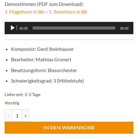
Demostimmen (PDF zum Download):
1. Flügelhorn in Bb
–
1. Tenorhorn in Bb
Audio-
00:00
00:00
Player
Komponist
:
Gerd Steinhauser
Bearbeiter
:
Mathias Gronert
Besetzungsform
:
Blasorchester
Schwierigkeitsgrad
:
3 (Mittelstufe)
Lieferzeit:
2-3 Tage
Vorrätig
Es ist Musikantenzeit (Polka) Menge
IN DEN WARENKORB