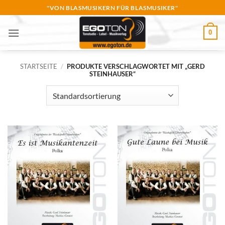
Zum
"VON BLASMUSIKERN FÜR BLASMUSIKER"
Inhalt
springen
0
STARTSEITE
/
PRODUKTE VERSCHLAGWORTET MIT „GERD
STEINHAUSER“