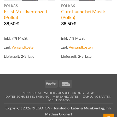
POLKAS
POLKAS
Es ist Musikantenzeit
Gute Laune bei Musik
(Polka)
(Polka)
38,50
€
38,50
€
inkl. 7 % MwSt.
inkl. 7 % MwSt.
zzgl.
Versandkosten
zzgl.
Versandkosten
Lieferzeit:
2-3 Tage
Lieferzeit:
2-3 Tage
PayPal
Rechung
IMPRESSUM
WIDERRUFSBELEHRUNG
AGB
DATENSCHUTZBELEHRUNG
VERSANDARTEN
ZAHLUNGSARTEN
MEIN KONTO
Copyright 2026 ©
EGOTON - Tonstudio, Label & Musikverlag, Inh.
Mathias Gronert