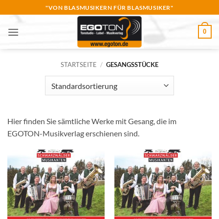
Zum
"VON BLASMUSIKERN FÜR BLASMUSIKER"
Inhalt
springen
0
STARTSEITE
/
GESANGSSTÜCKE
Hier finden Sie sämtliche Werke mit Gesang, die im
EGOTON-Musikverlag erschienen sind.