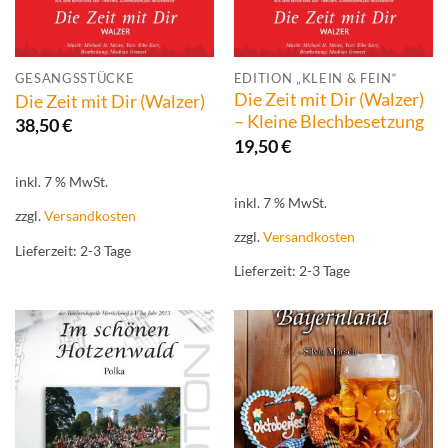
GESANGSSTÜCKE
EDITION „KLEIN & FEIN“
Die Zeit mit Dir (Walzer)
Die Zeit mit Dir (Walzer)
– Kleine Blechbesetzung
38,50
€
19,50
€
inkl. 7 % MwSt.
inkl. 7 % MwSt.
zzgl.
Versandkosten
zzgl.
Versandkosten
Lieferzeit:
2-3 Tage
Lieferzeit:
2-3 Tage