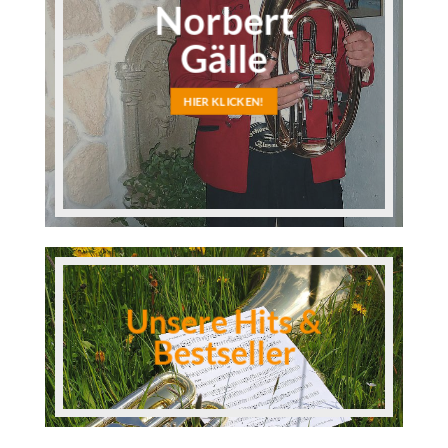
Norbert
Gälle
HIER KLICKEN!
Unsere Hits &
Bestseller