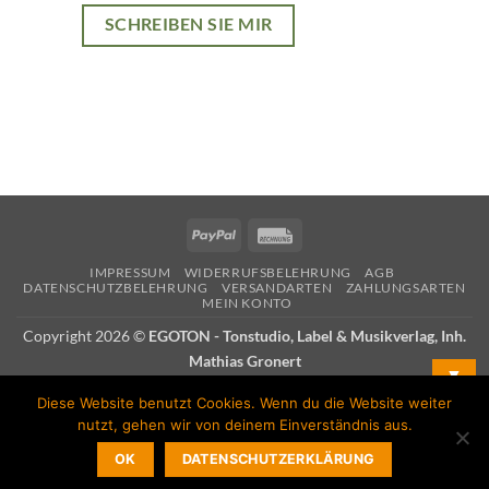
SCHREIBEN SIE MIR
PayPal
Rechung
IMPRESSUM
WIDERRUFSBELEHRUNG
AGB
DATENSCHUTZBELEHRUNG
VERSANDARTEN
ZAHLUNGSARTEN
MEIN KONTO
Copyright 2026 ©
EGOTON - Tonstudio, Label & Musikverlag, Inh.
Mathias Gronert
▼
Diese Website benutzt Cookies. Wenn du die Website weiter
Mit unserem Newsletter immer auf dem Laufenden bleiben:
nutzt, gehen wir von deinem Einverständnis aus.
OK
DATENSCHUTZERKLÄRUNG