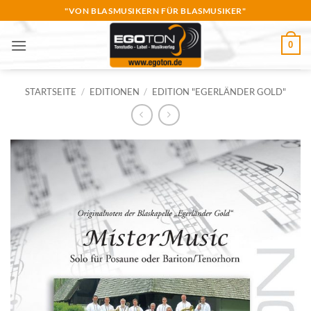
Zum
"VON BLASMUSIKERN FÜR BLASMUSIKER"
Inhalt
springen
0
STARTSEITE
/
EDITIONEN
/
EDITION "EGERLÄNDER GOLD"