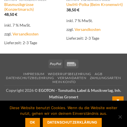
Blasmusikgrüsse
UwiHi-Polka (Beim Kronenwirt)
(Konzertmarsch)
38,50
€
48,50
€
inkl. 7 % MwSt.
inkl. 7 % MwSt.
zzgl.
Versandkosten
zzgl.
Versandkosten
Lieferzeit:
2-3 Tage
Lieferzeit:
2-3 Tage
PayPal
Rechung
IMPRESSUM
WIDERRUFSBELEHRUNG
AGB
DATENSCHUTZBELEHRUNG
VERSANDARTEN
ZAHLUNGSARTEN
MEIN KONTO
Copyright 2026 ©
EGOTON - Tonstudio, Label & Musikverlag, Inh.
Mathias Gronert
▼
Diese Website benutzt Cookies. Wenn du die Website weiter
Mit unserem Newsletter immer auf dem Laufenden bleiben:
nutzt, gehen wir von deinem Einverständnis aus.
OK
DATENSCHUTZERKLÄRUNG