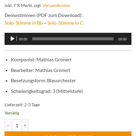
inkl. 7 % MwSt.
zzgl.
Versandkosten
Demostimmen (PDF zum Download):
Solo-Stimme in Bb
–
Solo-Stimme in C
Audio-
00:00
00:00
Player
Komponist
:
Mathias Gronert
Bearbeiter
:
Mathias Gronert
Besetzungsform
:
Blasorchester
Schwierigkeitsgrad
:
3 (Mittelstufe)
Lieferzeit:
2-3 Tage
Vorrätig
MisterMusic (Solo für Posaune o. Bariton/Tenorhorn) Menge