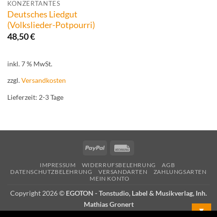
KONZERTANTES
Deutsches Liedgut
(Volkslieder-Potpourri)
48,50
€
inkl. 7 % MwSt.
zzgl.
Versandkosten
Lieferzeit:
2-3 Tage
PayPal
Rechung
IMPRESSUM
WIDERRUFSBELEHRUNG
AGB
DATENSCHUTZBELEHRUNG
VERSANDARTEN
ZAHLUNGSARTEN
MEIN KONTO
Copyright 2026 ©
EGOTON - Tonstudio, Label & Musikverlag, Inh.
Mathias Gronert
▼