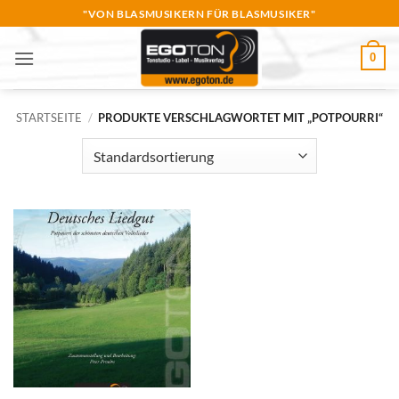
Zum
"VON BLASMUSIKERN FÜR BLASMUSIKER"
Inhalt
springen
0
STARTSEITE
/
PRODUKTE VERSCHLAGWORTET MIT „POTPOURRI“