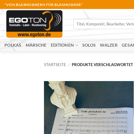
Zum
"VON BLASMUSIKERN FÜR BLASMUSIKER"
Inhalt
springen
Suche
nach:
POLKAS
MÄRSCHE
EDITIONEN
SOLOS
WALZER
GESA
STARTSEITE
/
PRODUKTE VERSCHLAGWORTET M