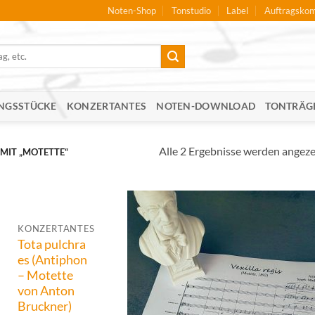
Noten-Shop
Tonstudio
Label
Auftragskom
NGSSTÜCKE
KONZERTANTES
NOTEN-DOWNLOAD
TONTRÄG
Alle 2 Ergebnisse werden angeze
IT „MOTETTE“
KONZERTANTES
Tota pulchra
es (Antiphon
– Motette
von Anton
Bruckner)