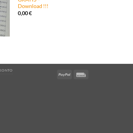
Download !!!
0,00
€
 KONTO
PayPal
Rechung