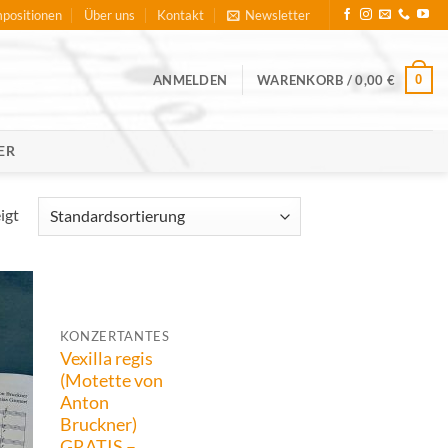
positionen
Über uns
Kontakt
Newsletter
ANMELDEN
WARENKORB /
0,00
€
0
ER
igt
KONZERTANTES
Vexilla regis
(Motette von
Anton
Bruckner)
GRATIS –