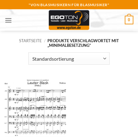
Zum
"VON BLASMUSIKERN FÜR BLASMUSIKER"
Inhalt
springen
0
STARTSEITE
/
PRODUKTE VERSCHLAGWORTET MIT
„MINIMALBESETZUNG“