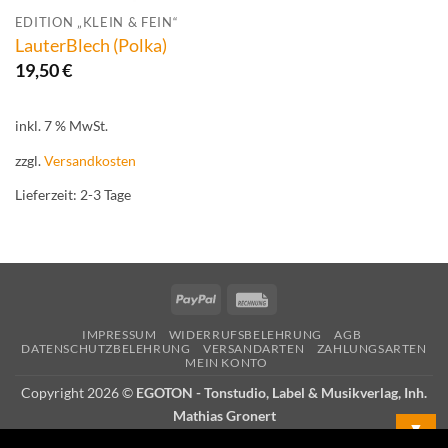
EDITION „KLEIN & FEIN“
LauterBlech (Polka)
19,50
€
inkl. 7 % MwSt.
zzgl.
Versandkosten
Lieferzeit:
2-3 Tage
PayPal
Rechung
IMPRESSUM
WIDERRUFSBELEHRUNG
AGB
DATENSCHUTZBELEHRUNG
VERSANDARTEN
ZAHLUNGSARTEN
MEIN KONTO
Copyright 2026 ©
EGOTON - Tonstudio, Label & Musikverlag, Inh.
Mathias Gronert
▼