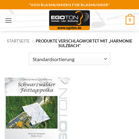
Zum
"VON BLASMUSIKERN FÜR BLASMUSIKER"
Inhalt
springen
0
STARTSEITE
/
PRODUKTE VERSCHLAGWORTET MIT „HARMONIE
SULZBACH“