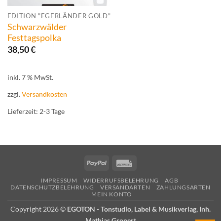
EDITION "EGERLÄNDER GOLD"
Schwarzwälder
Festtagspolka
38,50
€
inkl. 7 % MwSt.
zzgl.
Versandkosten
Lieferzeit:
2-3 Tage
PayPal
Rechung
IMPRESSUM
WIDERRUFSBELEHRUNG
AGB
DATENSCHUTZBELEHRUNG
VERSANDARTEN
ZAHLUNGSARTEN
MEIN KONTO
Copyright 2026 ©
EGOTON - Tonstudio, Label & Musikverlag, Inh.
Mathias Gronert