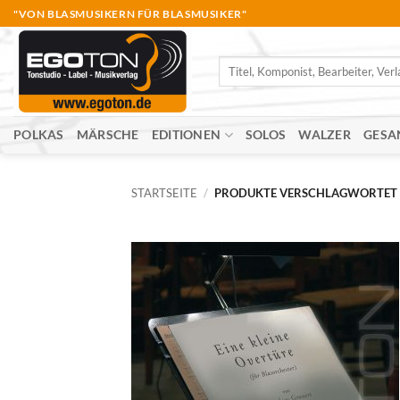
Zum
"VON BLASMUSIKERN FÜR BLASMUSIKER"
Inhalt
springen
Suche
nach:
POLKAS
MÄRSCHE
EDITIONEN
SOLOS
WALZER
GESA
STARTSEITE
/
PRODUKTE VERSCHLAGWORTET 