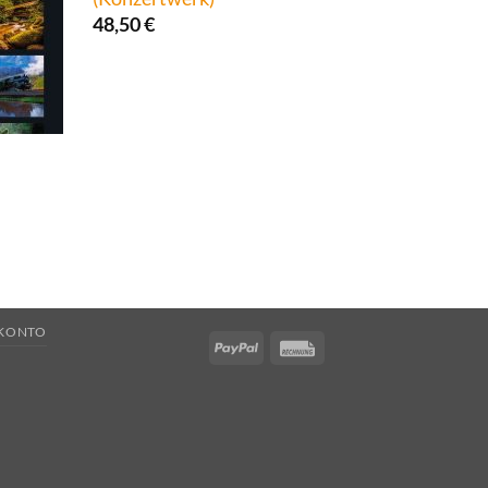
48,50
€
 KONTO
PayPal
Rechung