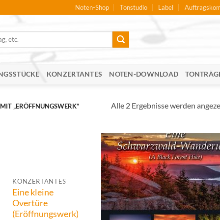
Noten-Shop
Tonstudio
Label
Auftragskom
NGSSTÜCKE
KONZERTANTES
NOTEN-DOWNLOAD
TONTRÄG
Alle 2 Ergebnisse werden angeze
MIT „ERÖFFNUNGSWERK“
KONZERTANTES
Eine kleine
Overtüre
(Eröffnungswerk)