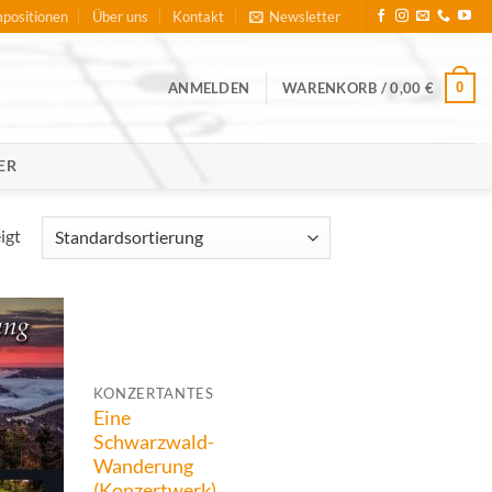
positionen
Über uns
Kontakt
Newsletter
ANMELDEN
WARENKORB /
0,00
€
0
ER
igt
KONZERTANTES
Eine
Schwarzwald-
Wanderung
(Konzertwerk)